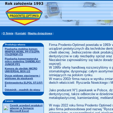
O firmie
Kontakt
Mapka dojazdowa
|
|
|
|
Firma Prodento-Optimed powstała w 1993r w
Produkcja własna
urządzeń protetycznych dla techników denty
Piaskarka mobilna konser.
MINIPEN MOBIL PP-ITS/ZPR-
chwili obecnej. Jednocześnie obok produkc
ITS/ZPRDP-ITS
dentystyczne w cały niezbędny sprzęt oraz
Piaskarka konserwatorska
Niezależnie zajmowaliśmy się także doradz
mikro podwójna SANDBLAST
osprzęt).
JUNIOR PP1
W 1995r ofertę handlową rozszerzyliśmy o p
Komora do obróbki MICRO
stomatologów, dysponując całym asortyment
UNIVERSAL BOX-1/2
istniejących na polskim rynku.
Dysze widiowe stacjonarne i
piórkowe do piaskarek
W marcu 2002r firma nasza w wyniku zmian s
dwóch właścicieli: Ryszarda Nowickiego i Ma
Elektropolerka ELPOL ST-1/ST-
2
Odstojnik - osadnik do gipsu
Jako producent N°1 piaskarek w Polsce, dz
dentystycznej, także odbiorców w dziedzinie 
metaloplastycznej, kamieniarskiej, meblarski
Cennik:
W maju 2022 roku firma Prodento Optimed s
Cennik urządzeń produkcji
własnej w formacie
jako firma jednoosobowa pod nazwą "Rysza
Microsoft Excel
różnego typu, w szczególności zaś piaskar