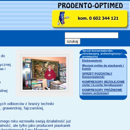
i
Sprzęt konserwatorsko-
renowacyjny, archeologiczny i
 do
protetyczny
Elektropolerki
ycznej.
Wyciągi pyłów do piaskarek i
we i
komór
SPRZĘT POZOSTAŁY
Konserwatorski
h
KOMPRESORY BEZOLEJOWE
ciche i b.ciche (wygłuszone)
KOMPRESORY PRÓŻNIOWE
ilnej
(pompy próżniowe)
ych odbiorców z branży techniki
 grawerskiej, fajczarskiej,
amego roku wznowiła swoją działalność już
ość, ale tylko jako producent piaskarek
ów bezolejowych f-my Magnum.