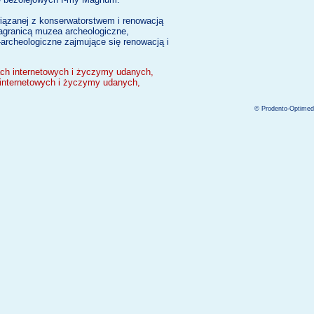
ązanej z konserwatorstwem i renowacją
zagranicą muzea archeologiczne,
-archeologiczne zajmujące się renowacją i
ach internetowych i życzymy udanych,
 internetowych i życzymy udanych,
© Prodento-Optimed