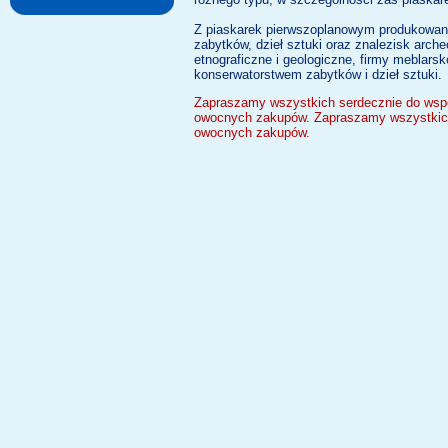
Z piaskarek pierwszoplanowym produkowany
zabytków, dzieł sztuki oraz znalezisk arch
etnograficzne i geologiczne, firmy meblars
konserwatorstwem zabytków i dzieł sztuki.
Zapraszamy wszystkich serdecznie do współ
owocnych zakupów.
Zapraszamy wszystkich
owocnych zakupów.