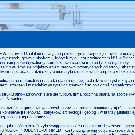
 Warszawie. Działalność swoją na polskim rynku rozpoczęliśmy od produkcj
stycznych, głównie piaskarek, których była i jest producentem N°1 w Polsce
ji własnej zaopatrywaliśmy kompleksowo pracownie protetyczne i gabinety
 zajmowaliśmy się projektowaniem pracowni protetycznych od strony urbanist
twem i sprzedażą z dziedziny pneumatyki ciśnieniowej (kompresory bezolejo
ełną gamę materiałów i narzędzi dla ortodontów, techników dentystycznych i
em urządzeń i materiałów wszystkich znanych firm polskich i zagranicznyc
trukturalno-kadrowych stała się typową firmą rodzinną opartą na spółce cyw
rii Nowickiej.
ięki szerokiej gamie wytwarzanych przez nas modeli, posiadamy oprócz liczn
konserwacji i renowacji zabytków, archeologii i geologii, w branży jubilerskiej,
ej, szklarskiej i ceramicznej.
.c. jako spółka zakończyła swoją działalność i obecnie od 1 czerwca tego s
rd Nowicki PRODENTO-OPTIMED", kontynuując swoją dotychczasową działaln
ek mobilnych i ich serwisowaniem oraz jako dystrybutor cichych kompresor