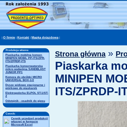
O firmie
Kontakt
Mapka dojazdowa
|
|
|
|
»
Produkcja własna
Strona główna
Pr
Piaskarka mobilna konser.
MINIPEN MOBIL PP-ITS/ZPR-
ITS/ZPRDP-ITS
Piaskarka mo
Piaskarka konserwatorska
mikro podwójna SANDBLAST
JUNIOR PP1
MINIPEN MOB
Komora do obróbki MICRO
UNIVERSAL BOX-1/2
Dysze widiowe stacjonarne i
ITS/ZPRDP-I
piórkowe do piaskarek
Elektropolerka ELPOL ST-1/ST-
2
Odstojnik - osadnik do gipsu
Cennik:
Cennik urządzeń produkcji
własnej w formacie
Microsoft Excel