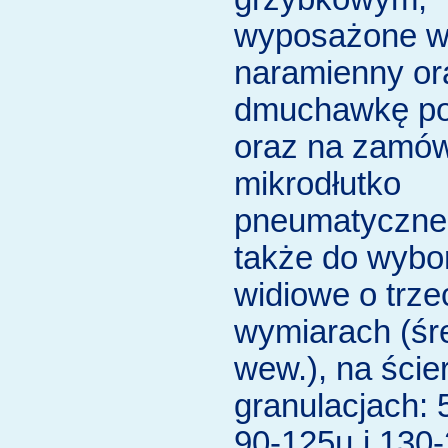
wyposażone w
naramienny or
dmuchawkę po
oraz na zamów
mikrodłutko
pneumatyczne;
także do wybo
widiowe o trze
wymiarach (śr
wew.), na ście
granulacjach: 
90-125µ i 130