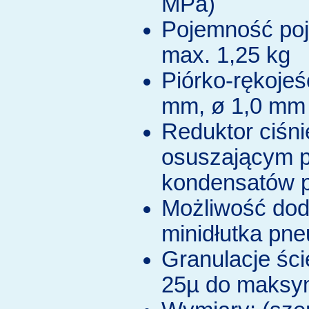
MPa)
Pojemność poj
max. 1,25 kg
Piórko-rękojeś
mm, ø 1,0 mm 
Reduktor ciśnie
osuszającym p
kondensatów 
Możliwość dod
minidłutka pn
Granulacje ści
25µ do maksy