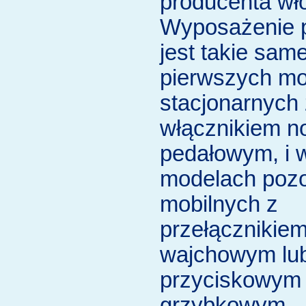
producenta wł
Wyposażenie 
jest takie sam
pierwszych m
stacjonarnych 
włącznikiem 
pedałowym, i 
modelach pozo
mobilnych z
przełącznikie
wajchowym lu
przyciskowym
grzybkowym,