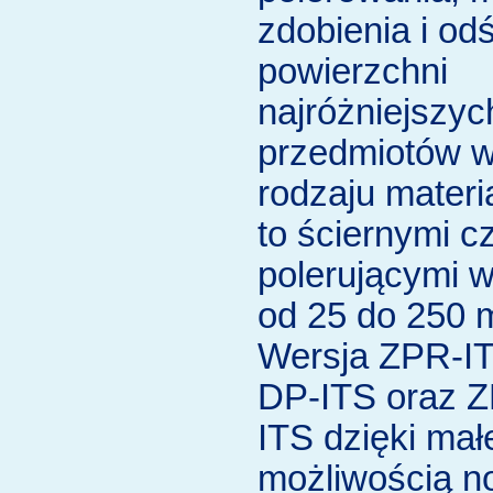
zdobienia i od
powierzchni
najróżniejszyc
przedmiotów w
rodzaju materi
to ściernymi c
polerującymi w
od 25 do 250 
Wersja ZPR-I
DP-ITS oraz 
ITS dzięki mał
możliwością no