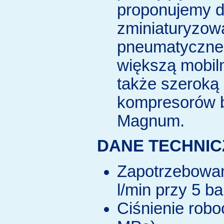
proponujemy 
zminiaturyzow
pneumatyczne
większą mobil
także szeroką
kompresorów b
Magnum.
DANE TECHNIC
Zapotrzebowan
l/min przy 5 b
Ciśnienie robo