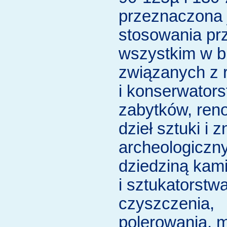
przeznaczona 
stosowania pr
wszystkim w b
związanych z 
i konserwator
zabytków, ren
dzieł sztuki i 
archeologiczn
dziedziną kam
i sztukatorstw
czyszczenia,
polerowania, m