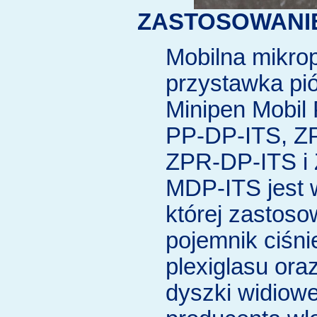
ZASTOSOWANI
Mobilna mikrop
przystawka pi
Minipen Mobil
PP-DP-ITS, Z
ZPR-DP-ITS i
MDP-ITS jest 
której zastos
pojemnik ciśni
plexiglasu oraz
dyszki widiow