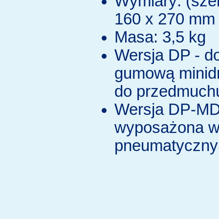
Wymiary: (szer.
160 x 270 mm
Masa: 3,5 kg
Wersja DP - 
gumową minid
do przedmuch
Wersja DP-MD
wyposażona w 
pneumatyczny