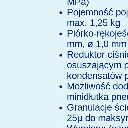
MPa)
Pojemność poj
max. 1,25 kg
Piórko-rękojeś
mm, ø 1,0 mm 
Reduktor ciśnie
osuszającym p
kondensatów 
Możliwość dod
minidłutka pn
Granulacje ści
25µ do maksy