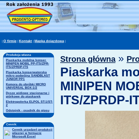
O firmie
Kontakt
Mapka dojazdowa
|
|
|
|
»
Produkcja własna
Strona główna
Pr
Piaskarka mobilna konser.
MINIPEN MOBIL PP-ITS/ZPR-
ITS/ZPRDP-ITS
Piaskarka mo
Piaskarka konserwatorska
mikro podwójna SANDBLAST
JUNIOR PP1
MINIPEN MOB
Komora do obróbki MICRO
UNIVERSAL BOX-1/2
Dysze widiowe stacjonarne i
ITS/ZPRDP-I
piórkowe do piaskarek
Elektropolerka ELPOL ST-1/ST-
2
Odstojnik - osadnik do gipsu
Cennik:
Cennik urządzeń produkcji
własnej w formacie
Microsoft Excel