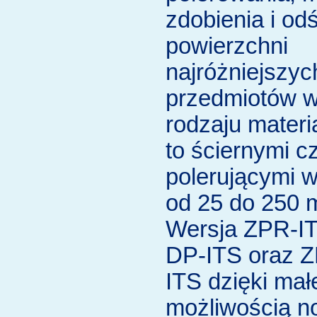
zdobienia i od
powierzchni
najróżniejszyc
przedmiotów w
rodzaju materi
to ściernymi c
polerującymi w
od 25 do 250 
Wersja ZPR-I
DP-ITS oraz 
ITS dzięki mał
możliwością no