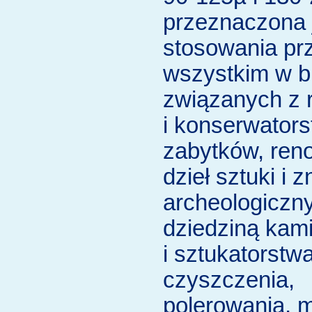
przeznaczona 
stosowania pr
wszystkim w b
związanych z 
i konserwator
zabytków, ren
dzieł sztuki i 
archeologiczn
dziedziną kam
i sztukatorstw
czyszczenia,
polerowania, m