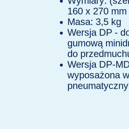
Wymiary: (szer.
160 x 270 mm
Masa: 3,5 kg
Wersja DP - 
gumową minid
do przedmuch
Wersja DP-MD
wyposażona w 
pneumatyczny