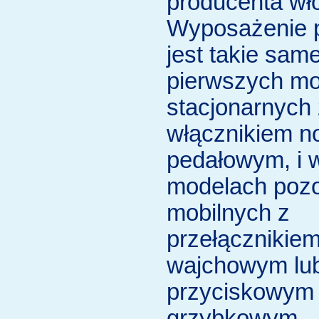
producenta wł
Wyposażenie 
jest takie sam
pierwszych m
stacjonarnych 
włącznikiem 
pedałowym, i 
modelach pozo
mobilnych z
przełącznikie
wajchowym lu
przyciskowym
grzybkowym,