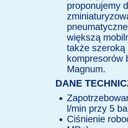
proponujemy 
zminiaturyzow
pneumatyczne
większą mobil
także szeroką
kompresorów b
Magnum.
DANE TECHNIC
Zapotrzebowan
l/min przy 5 b
Ciśnienie robo