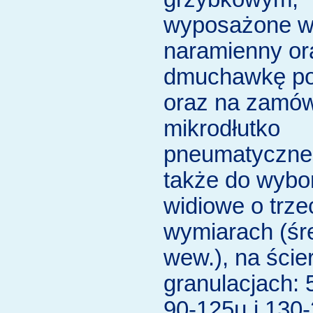
wyposażone w
naramienny or
dmuchawkę po
oraz na zamów
mikrodłutko
pneumatyczne;
także do wybo
widiowe o trze
wymiarach (śr
wew.), na ście
granulacjach: 
90-125µ i 130