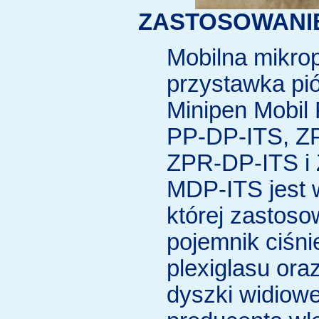
ZASTOSOWANI
Mobilna mikrop
przystawka pi
Minipen Mobil
PP-DP-ITS, Z
ZPR-DP-ITS i
MDP-ITS jest 
której zastos
pojemnik ciśni
plexiglasu oraz
dyszki widiow