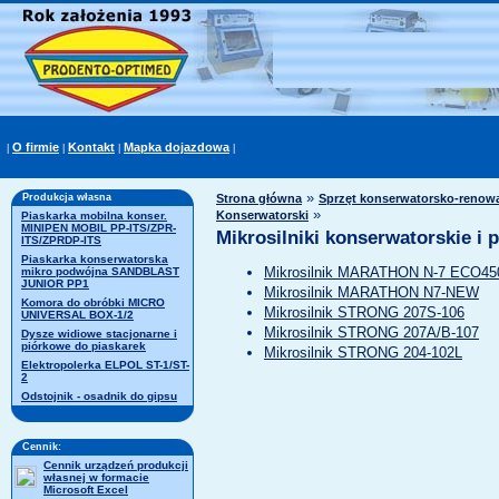
O firmie
Kontakt
Mapka dojazdowa
|
|
|
|
»
Produkcja własna
Strona główna
Sprzęt konserwatorsko-renowac
»
Konserwatorski
Piaskarka mobilna konser.
MINIPEN MOBIL PP-ITS/ZPR-
Mikrosilniki konserwatorskie i 
ITS/ZPRDP-ITS
Piaskarka konserwatorska
Mikrosilnik MARATHON N-7 ECO45
mikro podwójna SANDBLAST
JUNIOR PP1
Mikrosilnik MARATHON N7-NEW
Komora do obróbki MICRO
Mikrosilnik STRONG 207S-106
UNIVERSAL BOX-1/2
Mikrosilnik STRONG 207A/B-107
Dysze widiowe stacjonarne i
piórkowe do piaskarek
Mikrosilnik STRONG 204-102L
Elektropolerka ELPOL ST-1/ST-
2
Odstojnik - osadnik do gipsu
Cennik:
Cennik urządzeń produkcji
własnej w formacie
Microsoft Excel