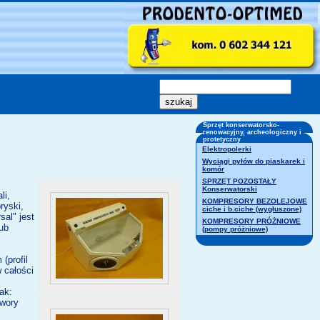
Sprzęt konserwatorsko-
renowacyjny, archeologiczny i
protetyczny
Elektropolerki
Wyciągi pyłów do piaskarek i
komór
SPRZĘT POZOSTAŁY
Konserwatorski
li,
KOMPRESORY BEZOLEJOWE
ryski,
ciche i b.ciche (wygłuszone)
al" jest
KOMPRESORY PRÓŻNIOWE
ub
(pompy próżniowe)
(profil
 całości
ak:
twory