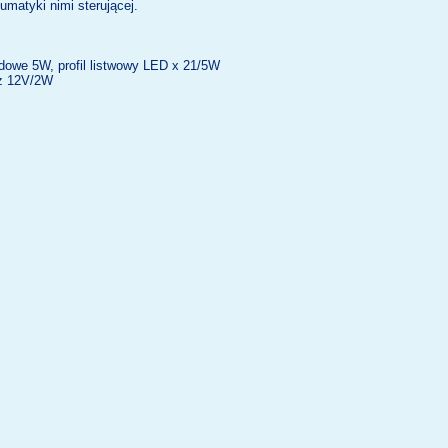
matyki nimi sterującej.
edowe 5W, profil listwowy LED x 21/5W
cz 12V/2W