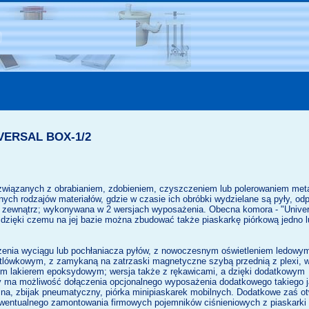
IVERSAL BOX-1/2
związanych z obrabianiem, zdobieniem, czyszczeniem lub polerowaniem meta
innych rodzajów materiałów, gdzie w czasie ich obróbki wydzielane są pyły, odp
na zewnątrz; wykonywana w 2 wersjach wyposażenia. Obecna komora - "Univers
dzięki czemu na jej bazie można zbudować także piaskarkę piórkową jedno l
enia wyciągu lub pochłaniacza pyłów, z nowoczesnym oświetleniem ledowym 
tlówkowym, z zamykaną na zatrzaski magnetyczne szybą przednią z plexi, w
łym lakierem epoksydowym; wersja także z rękawicami, a dzięki dodatkowym
y ma możliwość dołączenia opcjonalnego wyposażenia dodatkowego takiego j
zna, zbijak pneumatyczny, piórka minipiaskarek mobilnych. Dodatkowe zaś o
wentualnego zamontowania firmowych pojemników ciśnieniowych z piaskarki