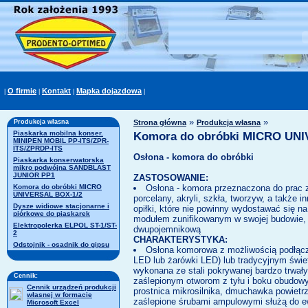
O firmie
Kontakt
Mapka dojazdowa
|
|
|
|
»
»
Produkcja własna
Strona główna
Produkcja własna
Piaskarka mobilna konser.
Komora do obróbki MICRO UN
MINIPEN MOBIL PP-ITS/ZPR-
ITS/ZPRDP-ITS
Osłona - komora do obróbki
Piaskarka konserwatorska
mikro podwójna SANDBLAST
JUNIOR PP1
ZASTOSOWANIE:
Osłona - komora przeznaczona do prac 
Komora do obróbki MICRO
UNIVERSAL BOX-1/2
porcelany, akryli, szkła, tworzyw, a także 
Dysze widiowe stacjonarne i
opiłki, które nie powinny wydostawać się 
piórkowe do piaskarek
modułem zunifikowanym w swojej budowie, 
Elektropolerka ELPOL ST-1/ST-
dwupojemnikową
2
CHARAKTERYSTYKA:
Odstojnik - osadnik do gipsu
Osłona komorowa z możliwością podłącz
LED lub żarówki LED) lub tradycyjnym świe
wykonana ze stali pokrywanej bardzo trwa
Cennik:
zaślepionym otworom z tyłu i boku obudow
Cennik urządzeń produkcji
prostnica mikrosilnika, dmuchawka powietr
własnej w formacie
zaślepione śrubami ampulowymi służą do e
Microsoft Excel