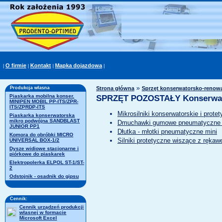
O firmie
Kontakt
Mapka dojazdowa
|
|
|
|
»
Produkcja własna
Strona główna
Sprzęt konserwatorsko-renowac
Piaskarka mobilna konser.
SPRZĘT POZOSTAŁY Konserwat
MINIPEN MOBIL PP-ITS/ZPR-
ITS/ZPRDP-ITS
Mikrosilniki konserwatorskie i prote
Piaskarka konserwatorska
mikro podwójna SANDBLAST
Dmuchawki gumowe pneumatyczne 
JUNIOR PP1
Dłutka - młotki pneumatyczne mini
Komora do obróbki MICRO
Silniki protetyczne wiszące z ręka
UNIVERSAL BOX-1/2
Dysze widiowe stacjonarne i
piórkowe do piaskarek
Elektropolerka ELPOL ST-1/ST-
2
Odstojnik - osadnik do gipsu
Cennik:
Cennik urządzeń produkcji
własnej w formacie
Microsoft Excel