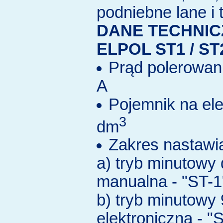
podniebne lane i 
DANE TECHNIC
ELPOL ST1 / ST
Prąd polerowani
A
Pojemnik na elek
3
dm
Zakres nastawi
a) tryb minutowy 
manualna - "ST-1
b) tryb minutowy 
elektroniczna - "