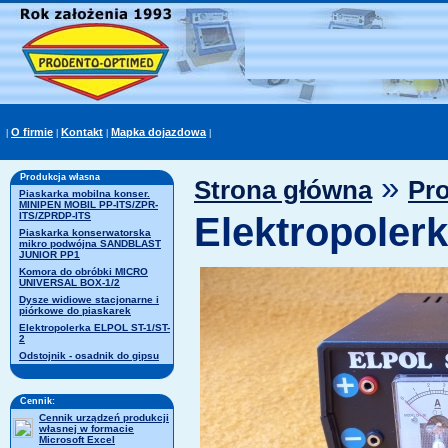
O firmie
Kontakt
Mapka dojazdowa
|
|
|
|
»
Produkcja własna
Strona główna
Pr
Piaskarka mobilna konser.
MINIPEN MOBIL PP-ITS/ZPR-
ITS/ZPRDP-ITS
Elektropoler
Piaskarka konserwatorska
mikro podwójna SANDBLAST
JUNIOR PP1
Komora do obróbki MICRO
UNIVERSAL BOX-1/2
Dysze widiowe stacjonarne i
piórkowe do piaskarek
Elektropolerka ELPOL ST-1/ST-
2
Odstojnik - osadnik do gipsu
Cennik:
Cennik urządzeń produkcji
własnej w formacie
Microsoft Excel