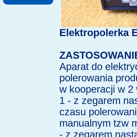
Elektropolerka 
ZASTOSOWANI
Aparat do elektr
polerowania pro
w kooperacji w 2
1 - z zegarem na
czasu polerowan
manualnym tzw mi
- z zegarem nast