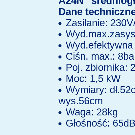
A24N" średniog
Dane techniczne
Zasilanie: 230
Wyd.max.zasys.
Wyd.efektywna 
Ciśn. max.: 8ba
Poj. zbiornika: 2
Moc: 1,5 kW
Wymiary: dł.52
wys.56cm
Waga: 28kg
Głośność: 65d