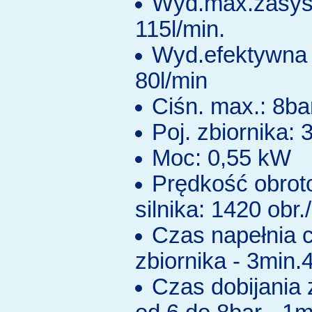
Wyd.max.zasys
115l/min.
Wyd.efektywna 
80l/min
Ciśn. max.: 8ba
Poj. zbiornika: 3
Moc: 0,55 kW
Prędkość obro
silnika: 1420 obr.
Czas napełnia c
zbiornika - 3min.
Czas dobijania 