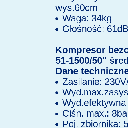
wys.60cm
Waga: 34kg
Głośność: 61d
Kompresor bez
51-1500/50" śre
Dane techniczne
Zasilanie: 230
Wyd.max.zasys.
Wyd.efektywna 
Ciśn. max.: 8ba
Poj. zbiornika: 5