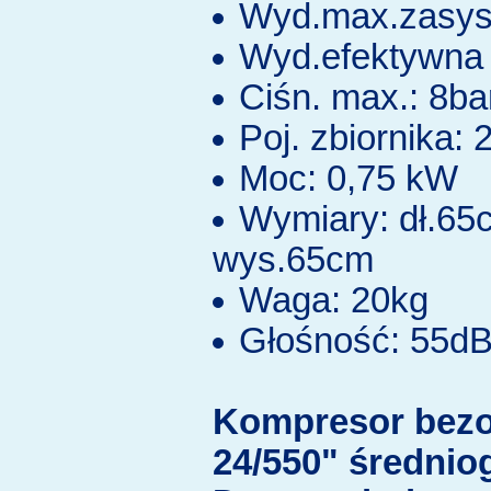
Wyd.max.zasys.
Wyd.efektywna 
Ciśn. max.: 8ba
Poj. zbiornika: 2
Moc: 0,75 kW
Wymiary: dł.65
wys.65cm
Waga: 20kg
Głośność: 55d
Kompresor bez
24/550" średnio