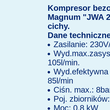
Kompresor bezo
Magnum "JWA 2
cichy.
Dane techniczne
Zasilanie: 230
Wyd.max.zasys
105l/min.
Wyd.efektywna 
85l/min
Ciśn. max.: 8ba
Poj. zbiorników:
Moc: 0,8 kW