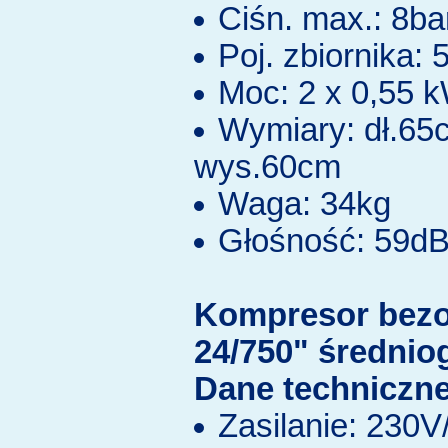
Ciśn. max.: 8ba
Poj. zbiornika: 5
Moc: 2 x 0,55 
Wymiary: dł.65
wys.60cm
Waga: 34kg
Głośność: 59d
Kompresor bez
24/750" średnio
Dane techniczne
Zasilanie: 230