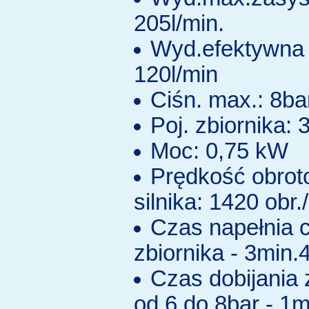
205l/min.
Wyd.efektywna 
120l/min
Ciśn. max.: 8ba
Poj. zbiornika: 3
Moc: 0,75 kW
Prędkość obro
silnika: 1420 obr.
Czas napełnia c
zbiornika - 3min.
Czas dobijania 
od 6 do 8bar - 1