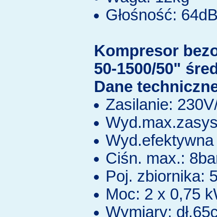
Głośność: 64d
Kompresor bez
50-1500/50" śre
Dane techniczne
Zasilanie: 230
Wyd.max.zasys.
Wyd.efektywna 
Ciśn. max.: 8ba
Poj. zbiornika: 5
Moc: 2 x 0,75 
Wymiary: dł.65