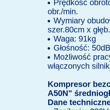
Prędkość obroto
obr./min.
Wymiary obudow
szer.80cm x głę
Waga: 91kg
Głośność: 50d
Możliwość prac
włączonych silni
Kompresor bez
A50N" średniog
Dane techniczne