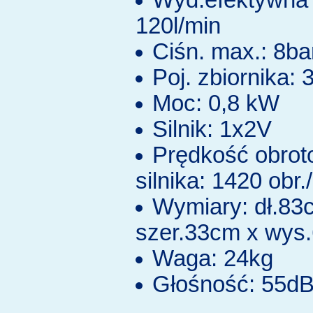
Wyd.efektywna 
120l/min
Ciśn. max.: 8ba
Poj. zbiornika: 3
Moc: 0,8 kW
Silnik: 1x2V
Prędkość obro
silnika: 1420 obr.
Wymiary: dł.83
szer.33cm x wys
Waga: 24kg
Głośność: 55d