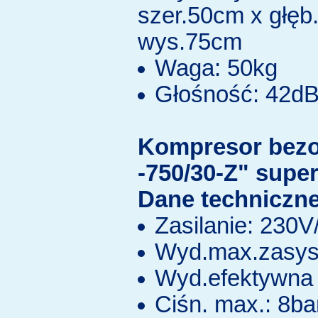
szer.50cm x głęb
wys.75cm
Waga: 50kg
Głośność: 42d
Kompresor bez
-750/30-Z" supe
Dane techniczne
Zasilanie: 230
Wyd.max.zasys.
Wyd.efektywna 
Ciśn. max.: 8ba