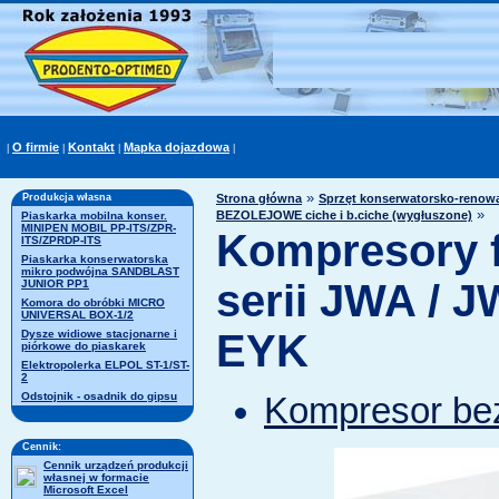
O firmie
Kontakt
Mapka dojazdowa
|
|
|
|
»
Produkcja własna
Strona główna
Sprzęt konserwatorsko-renowac
»
BEZOLEJOWE ciche i b.ciche (wygłuszone)
Piaskarka mobilna konser.
MINIPEN MOBIL PP-ITS/ZPR-
Kompresory
ITS/ZPRDP-ITS
Piaskarka konserwatorska
mikro podwójna SANDBLAST
serii JWA / J
JUNIOR PP1
Komora do obróbki MICRO
UNIVERSAL BOX-1/2
EYK
Dysze widiowe stacjonarne i
piórkowe do piaskarek
Elektropolerka ELPOL ST-1/ST-
2
Odstojnik - osadnik do gipsu
Kompresor be
Cennik:
Cennik urządzeń produkcji
własnej w formacie
Microsoft Excel