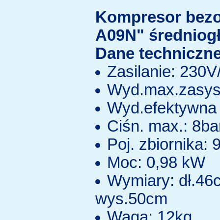
Kompresor bez
A09N" średniog
Dane techniczne
Zasilanie: 230
Wyd.max.zasys.
Wyd.efektywna 
Ciśn. max.: 8ba
Poj. zbiornika: 9
Moc: 0,98 kW
Wymiary: dł.46
wys.50cm
Waga: 12kg