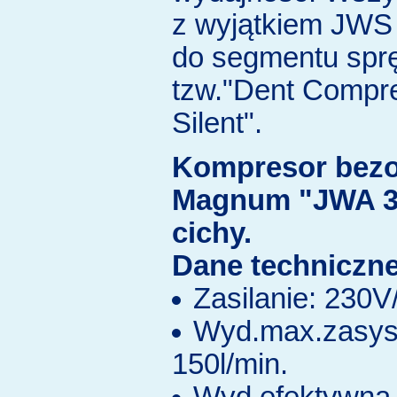
z wyjątkiem JWS 
do segmentu spr
tzw."Dent Compr
Silent".
Kompresor bezo
Magnum "JWA 3
cichy.
Dane techniczne
Zasilanie: 230
Wyd.max.zasys
150l/min.