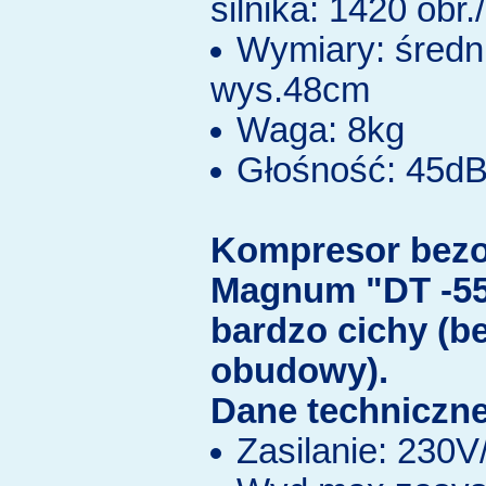
silnika: 1420 obr.
Wymiary: średn
wys.48cm
Waga: 8kg
Głośność: 45d
Kompresor bezo
Magnum "DT -55
bardzo cichy (b
obudowy).
Dane techniczne
Zasilanie: 230