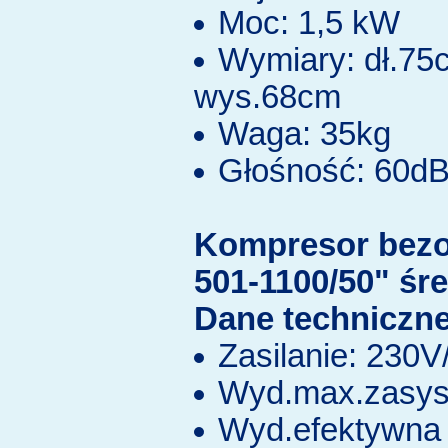
Moc: 1,5 kW
Wymiary: dł.75
wys.68cm
Waga: 35kg
Głośność: 60d
Kompresor bez
501-1100/50" śr
Dane techniczne
Zasilanie: 230
Wyd.max.zasys.
Wyd.efektywna 