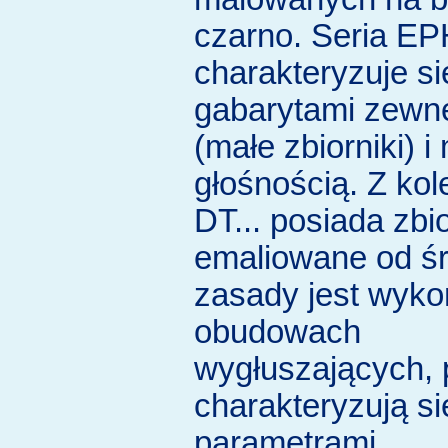
czarno. Seria E
charakteryzuje s
gabarytami zewn
(małe zbiorniki) i
głośnością. Z kole
DT... posiada zbio
emaliowane od śr
zasady jest wyk
obudowach
wygłuszających, 
charakteryzują s
parametrami