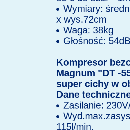
Wymiary: średn
x wys.72cm
Waga: 38kg
Głośność: 54d
Kompresor bezo
Magnum "DT -55
super cichy w o
Dane techniczne
Zasilanie: 230
Wyd.max.zasys
115l/min.