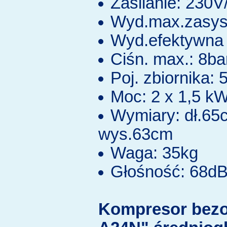
Zasilanie: 230
Wyd.max.zasys.
Wyd.efektywna 
Ciśn. max.: 8ba
Poj. zbiornika: 5
Moc: 2 x 1,5 k
Wymiary: dł.65
wys.63cm
Waga: 35kg
Głośność: 68d
Kompresor bez