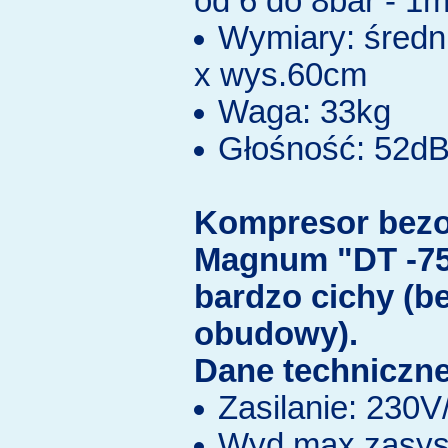
od 6 do 8bar - 1
Wymiary: średn
x wys.60cm
Waga: 33kg
Głośność: 52d
Kompresor bezo
Magnum "DT -75
bardzo cichy (b
obudowy).
Dane techniczne
Zasilanie: 230
Wyd.max.zasys