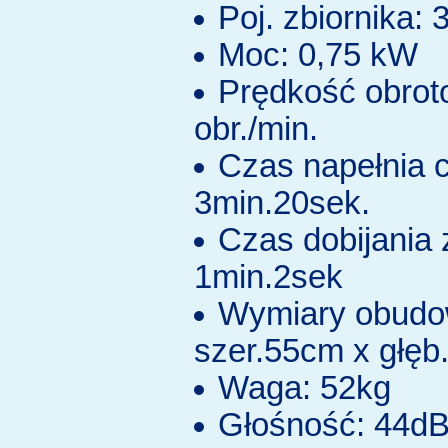
Poj. zbiornika: 3
Moc: 0,75 kW
Prędkość obroto
obr./min.
Czas napełnia c
3min.20sek.
Czas dobijania 
1min.2sek
Wymiary obudow
szer.55cm x głę
Waga: 52kg
Głośność: 44d