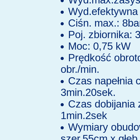
Wyd.max.zasys.
Wyd.efektywna 
Ciśn. max.: 8ba
Poj. zbiornika: 3
Moc: 0,75 kW
Prędkość obroto
obr./min.
Czas napełnia c
3min.20sek.
Czas dobijania 
1min.2sek
Wymiary obudow
szer.55cm x głę