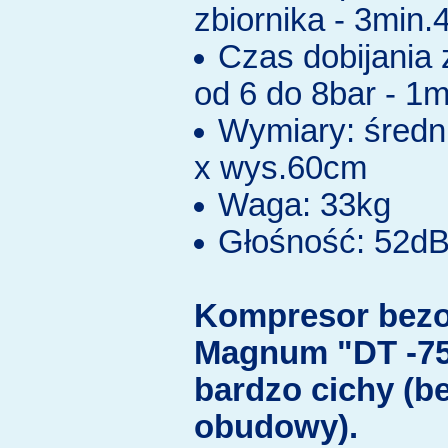
zbiornika - 3min.
Czas dobijania 
od 6 do 8bar - 1
Wymiary: średn
x wys.60cm
Waga: 33kg
Głośność: 52d
Kompresor bezo
Magnum "DT -75
bardzo cichy (b
obudowy).