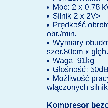
Moc: 2 x 0,78 
Silnik 2 x 2V>
Prędkość obroto
obr./min.
Wymiary obudow
szer.80cm x głę
Waga: 91kg
Głośność: 50d
Możliwość prac
włączonych silni
Kompresor bez