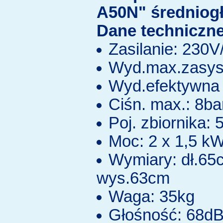
A50N" średniog
Dane techniczne
Zasilanie: 230
Wyd.max.zasys.
Wyd.efektywna 
Ciśn. max.: 8ba
Poj. zbiornika: 5
Moc: 2 x 1,5 k
Wymiary: dł.65
wys.63cm
Waga: 35kg
Głośność: 68d