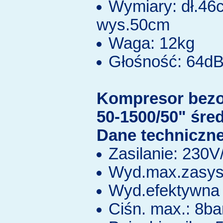
Wymiary: dł.46
wys.50cm
Waga: 12kg
Głośność: 64d
Kompresor bez
50-1500/50" śre
Dane techniczne
Zasilanie: 230
Wyd.max.zasys.
Wyd.efektywna 
Ciśn. max.: 8ba