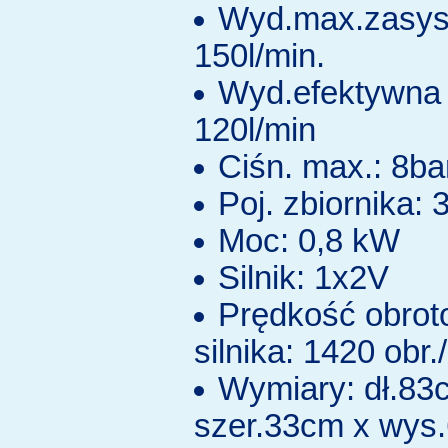
Wyd.max.zasys
150l/min.
Wyd.efektywna 
120l/min
Ciśn. max.: 8ba
Poj. zbiornika: 3
Moc: 0,8 kW
Silnik: 1x2V
Prędkość obro
silnika: 1420 obr.
Wymiary: dł.83
szer.33cm x wys