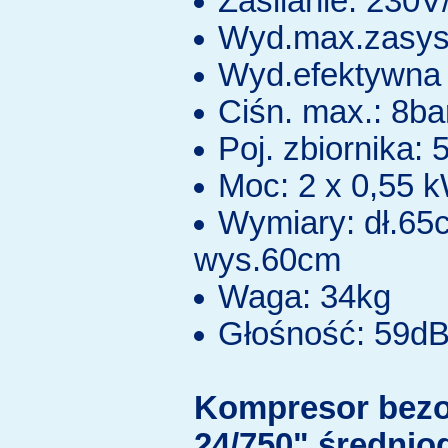
Zasilanie: 230
Wyd.max.zasys.
Wyd.efektywna 
Ciśn. max.: 8ba
Poj. zbiornika: 5
Moc: 2 x 0,55 
Wymiary: dł.65
wys.60cm
Waga: 34kg
Głośność: 59d
Kompresor bez
24/750" średnio