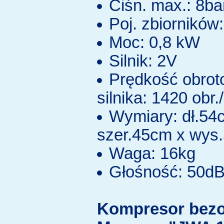
Ciśn. max.: 8ba
Poj. zbiorników:
Moc: 0,8 kW
Silnik: 2V
Prędkość obro
silnika: 1420 obr.
Wymiary: dł.54
szer.45cm x wys
Waga: 16kg
Głośność: 50d
Kompresor bezo