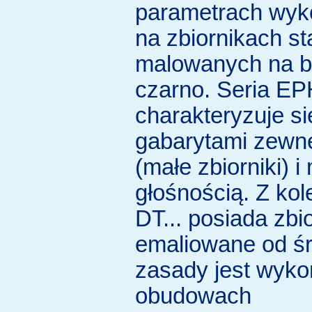
parametrach wyk
na zbiornikach s
malowanych na bi
czarno. Seria E
charakteryzuje s
gabarytami zewn
(małe zbiorniki) i
głośnością. Z kole
DT... posiada zbio
emaliowane od śr
zasady jest wyk
obudowach