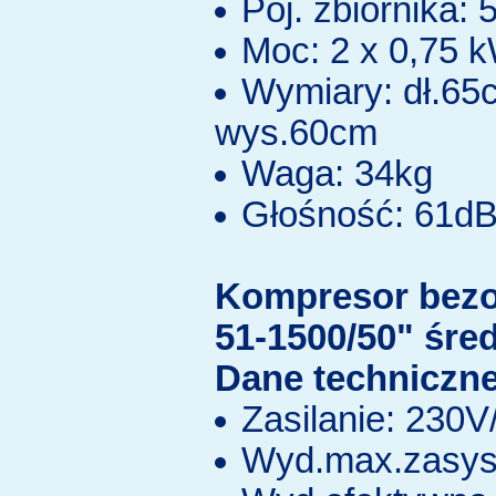
Poj. zbiornika: 5
Moc: 2 x 0,75 
Wymiary: dł.65
wys.60cm
Waga: 34kg
Głośność: 61d
Kompresor bez
51-1500/50" śre
Dane techniczne
Zasilanie: 230
Wyd.max.zasys.