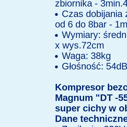
zbiornika - 3min.
Czas dobijania 
od 6 do 8bar - 1
Wymiary: średn
x wys.72cm
Waga: 38kg
Głośność: 54d
Kompresor bezo
Magnum "DT -55
super cichy w o
Dane techniczne