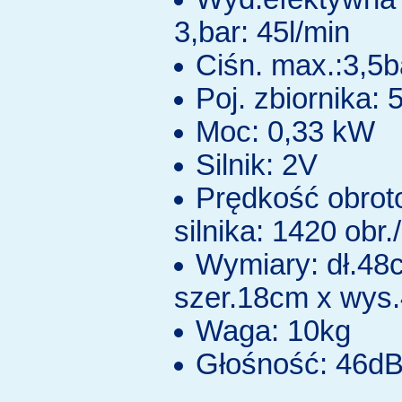
3,bar: 45l/min
Ciśn. max.:3,5b
Poj. zbiornika: 5
Moc: 0,33 kW
Silnik: 2V
Prędkość obro
silnika: 1420 obr.
Wymiary: dł.48
szer.18cm x wys
Waga: 10kg
Głośność: 46d