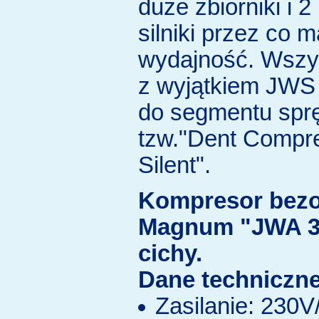
duże zbiorniki i 2
silniki przez co 
wydajność. Wszys
z wyjątkiem JWS 
do segmentu spr
tzw."Dent Compr
Silent".
Kompresor bezo
Magnum "JWA 3
cichy.
Dane techniczne
Zasilanie: 230