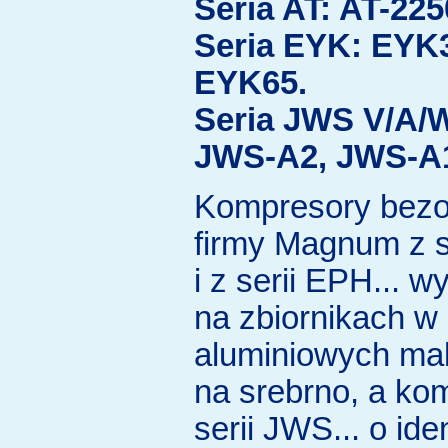
Seria AT: AT-225
Seria EYK: EYK
EYK65.
Seria JWS V/A/
JWS-A2, JWS-A1
Kompresory bezo
firmy Magnum z s
i z serii EPH... 
na zbiornikach w 
aluminiowych ma
na srebrno, a ko
serii JWS... o id