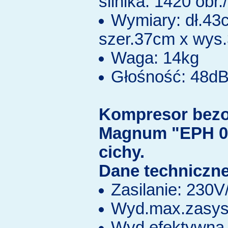
silnika: 1420 obr.
Wymiary: dł.43
szer.37cm x wys
Waga: 14kg
Głośność: 48d
Kompresor bezo
Magnum "EPH 0
cichy.
Dane techniczne
Zasilanie: 230
Wyd.max.zasys.
Wyd.efektywna 