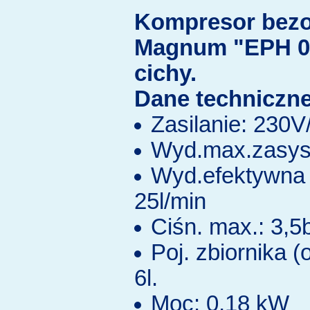
Kompresor bezo
Magnum "EPH 0
cichy.
Dane techniczne
Zasilanie: 230
Wyd.max.zasys.
Wyd.efektywna 
25l/min
Ciśn. max.: 3,5
Poj. zbiornika (
6l.
Moc: 0,18 kW