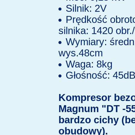
Silnik: 2V
Prędkość obro
silnika: 1420 obr.
Wymiary: średn
wys.48cm
Waga: 8kg
Głośność: 45d
Kompresor bezo
Magnum "DT -55
bardzo cichy (b
obudowy).