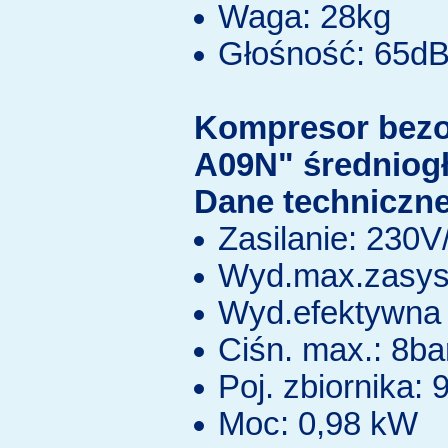
Waga: 28kg
Głośność: 65d
Kompresor bez
A09N" średniog
Dane techniczne
Zasilanie: 230
Wyd.max.zasys.
Wyd.efektywna 
Ciśn. max.: 8ba
Poj. zbiornika: 9
Moc: 0,98 kW