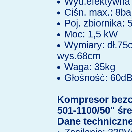
Wyd.efektywna 
Ciśn. max.: 8ba
Poj. zbiornika: 5
Moc: 1,5 kW
Wymiary: dł.75
wys.68cm
Waga: 35kg
Głośność: 60d
Kompresor bez
501-1100/50" śr
Dane techniczne