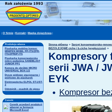
O firmie
Kontakt
Mapka dojazdowa
|
|
|
|
»
Produkcja własna
Strona główna
Sprzęt konserwatorsko-renowac
»
BEZOLEJOWE ciche i b.ciche (wygłuszone)
Piaskarka mobilna konser.
MINIPEN MOBIL PP-ITS/ZPR-
Kompresory
ITS/ZPRDP-ITS
Piaskarka konserwatorska
mikro podwójna SANDBLAST
serii JWA / J
JUNIOR PP1
Komora do obróbki MICRO
UNIVERSAL BOX-1/2
EYK
Dysze widiowe stacjonarne i
piórkowe do piaskarek
Elektropolerka ELPOL ST-1/ST-
2
Odstojnik - osadnik do gipsu
Kompresor be
Cennik:
Cennik urządzeń produkcji
własnej w formacie
Microsoft Excel