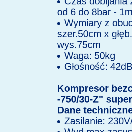
Czas dobijania 
od 6 do 8bar - 1
Wymiary z obu
szer.50cm x głęb
wys.75cm
Waga: 50kg
Głośność: 42d
Kompresor bez
-750/30-Z" supe
Dane techniczne
Zasilanie: 230