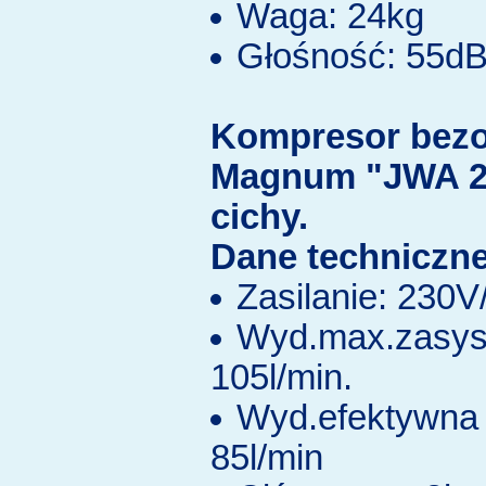
Waga: 24kg
Głośność: 55d
Kompresor bezo
Magnum "JWA 2
cichy.
Dane techniczne
Zasilanie: 230
Wyd.max.zasys
105l/min.
Wyd.efektywna 
85l/min