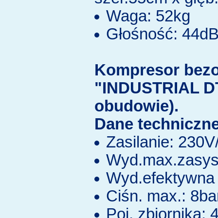
Waga: 52kg
Głośność: 44d
Kompresor bez
"INDUSTRIAL DT
obudowie).
Dane techniczne
Zasilanie: 230
Wyd.max.zasys.
Wyd.efektywna 
Ciśn. max.: 8ba
Poj. zbiornika: 4