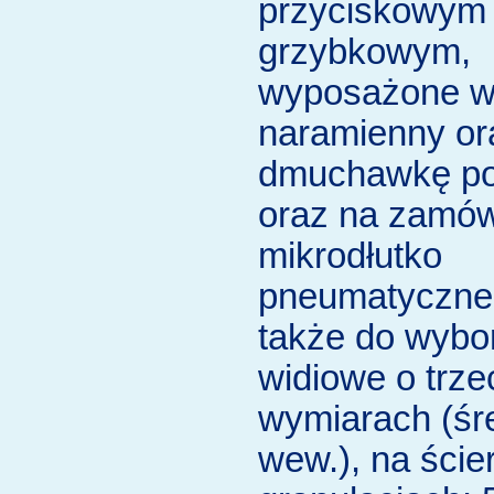
przyciskowym
grzybkowym,
wyposażone w
naramienny or
dmuchawkę po
oraz na zamów
mikrodłutko
pneumatyczne;
także do wybo
widiowe o trze
wymiarach (śr
wew.), na ście