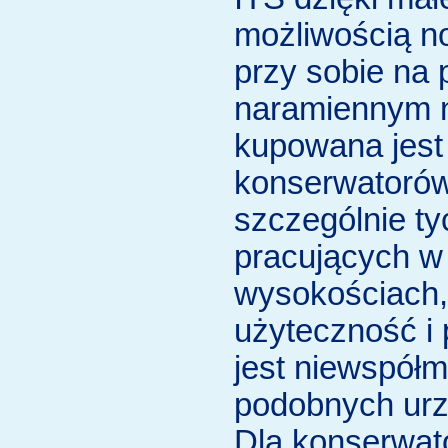
możliwością no
przy sobie na
naramiennym n
kupowana jest
konserwatoró
szczególnie ty
pracujących w 
wysokościach, 
użyteczność i
jest niewspółm
podobnych urz
Dla konserwat