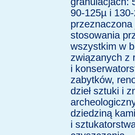
granulacjach: 
90-125µ i 130
przeznaczona 
stosowania pr
wszystkim w b
związanych z 
i konserwator
zabytków, ren
dzieł sztuki i 
archeologiczn
dziedziną kam
i sztukatorstw