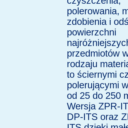
czyszczenia,
polerowania, m
zdobienia i od
powierzchni
najróżniejszyc
przedmiotów w
rodzaju materi
to ściernymi c
polerującymi w
od 25 do 250 
Wersja ZPR-I
DP-ITS oraz 
ITS dzięki mał