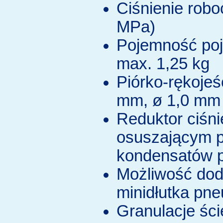
Ciśnienie robo
MPa)
Pojemność poj
max. 1,25 kg
Piórko-rękojeś
mm, ø 1,0 mm 
Reduktor ciśnie
osuszającym p
kondensatów 
Możliwość dod
minidłutka pn
Granulacje ści