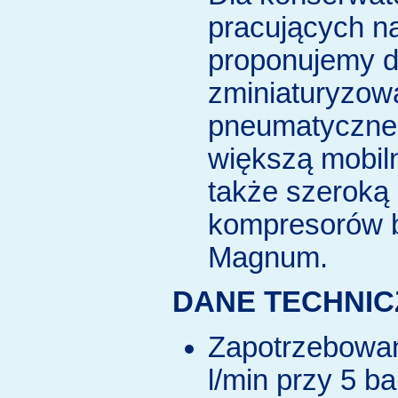
pracujących n
proponujemy 
zminiaturyzow
pneumatyczne
większą mobil
także szeroką
kompresorów b
Magnum.
DANE TECHNIC
Zapotrzebowan
l/min przy 5 b