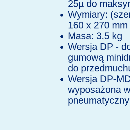
25µ do maksy
Wymiary: (szer.
160 x 270 mm
Masa: 3,5 kg
Wersja DP - 
gumową minid
do przedmuch
Wersja DP-MD
wyposażona w 
pneumatyczny