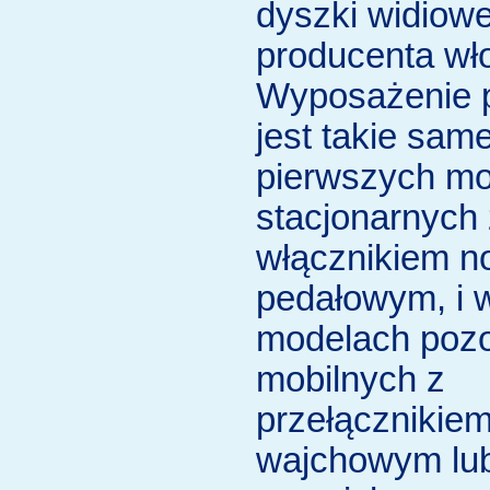
dyszki widiow
producenta wł
Wyposażenie 
jest takie sam
pierwszych m
stacjonarnych 
włącznikiem 
pedałowym, i 
modelach pozo
mobilnych z
przełącznikie
wajchowym lu