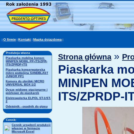
O firmie
Kontakt
Mapka dojazdowa
|
|
|
|
»
Produkcja własna
Strona główna
Pr
Piaskarka mobilna konser.
MINIPEN MOBIL PP-ITS/ZPR-
ITS/ZPRDP-ITS
Piaskarka mo
Piaskarka konserwatorska
mikro podwójna SANDBLAST
JUNIOR PP1
MINIPEN MOB
Komora do obróbki MICRO
UNIVERSAL BOX-1/2
Dysze widiowe stacjonarne i
ITS/ZPRDP-I
piórkowe do piaskarek
Elektropolerka ELPOL ST-1/ST-
2
Odstojnik - osadnik do gipsu
Cennik:
Cennik urządzeń produkcji
własnej w formacie
Microsoft Excel