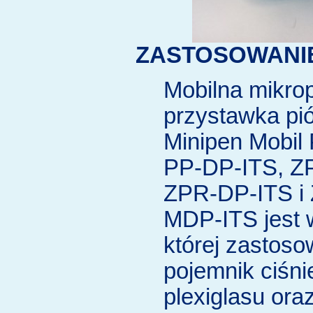
ZASTOSOWANI
Mobilna mikrop
przystawka pi
Minipen Mobil
PP-DP-ITS, Z
ZPR-DP-ITS i
MDP-ITS jest 
której zastos
pojemnik ciśni
plexiglasu oraz