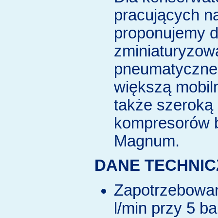
pracujących n
proponujemy 
zminiaturyzow
pneumatyczne
większą mobil
także szeroką
kompresorów b
Magnum.
DANE TECHNIC
Zapotrzebowan
l/min przy 5 b