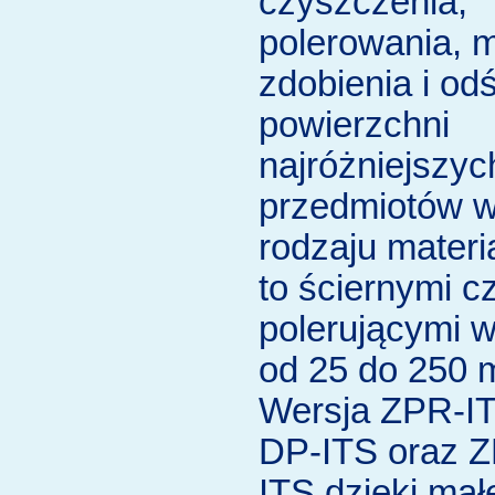
czyszczenia,
polerowania, m
zdobienia i od
powierzchni
najróżniejszyc
przedmiotów w
rodzaju materi
to ściernymi c
polerującymi w
od 25 do 250 
Wersja ZPR-I
DP-ITS oraz 
ITS dzięki mał