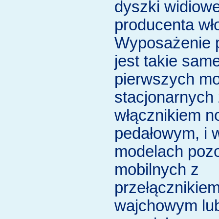
dyszki widiow
producenta wł
Wyposażenie 
jest takie sam
pierwszych m
stacjonarnych 
włącznikiem 
pedałowym, i 
modelach pozo
mobilnych z
przełącznikie
wajchowym lu