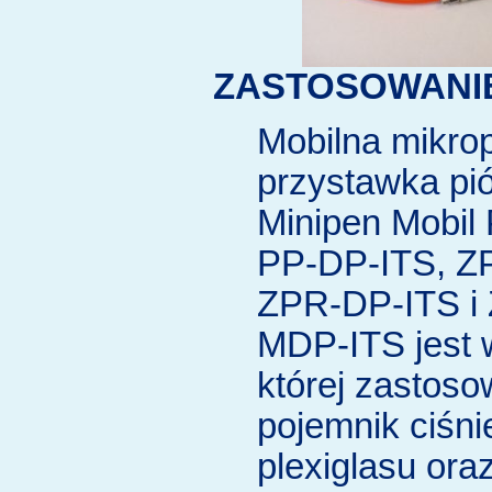
ZASTOSOWANI
Mobilna mikrop
przystawka pi
Minipen Mobil
PP-DP-ITS, Z
ZPR-DP-ITS i
MDP-ITS jest 
której zastos
pojemnik ciśni
plexiglasu oraz