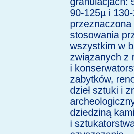
granulacjach: 
90-125µ i 130
przeznaczona 
stosowania pr
wszystkim w b
związanych z 
i konserwator
zabytków, ren
dzieł sztuki i 
archeologiczn
dziedziną kam
i sztukatorstw