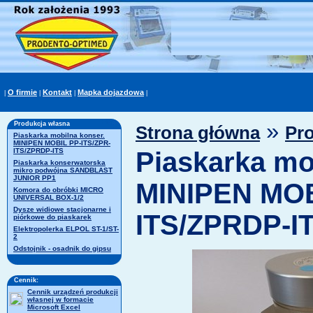
O firmie
Kontakt
Mapka dojazdowa
|
|
|
|
»
Produkcja własna
Strona główna
Pr
Piaskarka mobilna konser.
MINIPEN MOBIL PP-ITS/ZPR-
ITS/ZPRDP-ITS
Piaskarka mo
Piaskarka konserwatorska
mikro podwójna SANDBLAST
JUNIOR PP1
MINIPEN MOB
Komora do obróbki MICRO
UNIVERSAL BOX-1/2
Dysze widiowe stacjonarne i
ITS/ZPRDP-I
piórkowe do piaskarek
Elektropolerka ELPOL ST-1/ST-
2
Odstojnik - osadnik do gipsu
Cennik:
Cennik urządzeń produkcji
własnej w formacie
Microsoft Excel