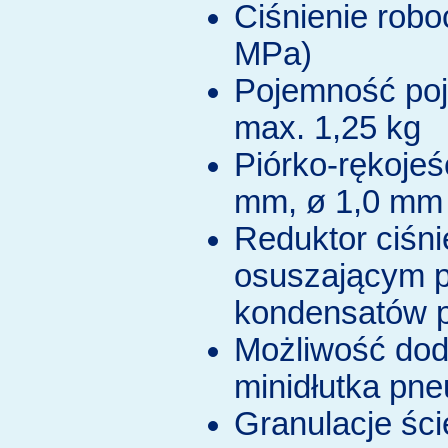
Ciśnienie robo
MPa)
Pojemność poj
max. 1,25 kg
Piórko-rękojeś
mm, ø 1,0 mm 
Reduktor ciśnie
osuszającym p
kondensatów 
Możliwość dod
minidłutka pn
Granulacje ści