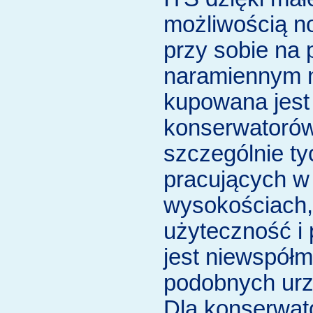
możliwością no
przy sobie na
naramiennym n
kupowana jest
konserwatoró
szczególnie ty
pracujących w 
wysokościach, 
użyteczność i
jest niewspółm
podobnych urz
Dla konserwat