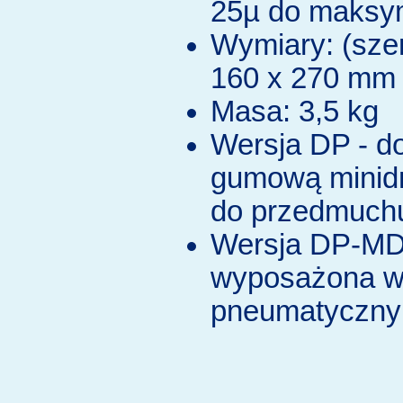
25µ do maksy
Wymiary: (szer.
160 x 270 mm
Masa: 3,5 kg
Wersja DP - 
gumową minid
do przedmuch
Wersja DP-MD
wyposażona w 
pneumatyczny