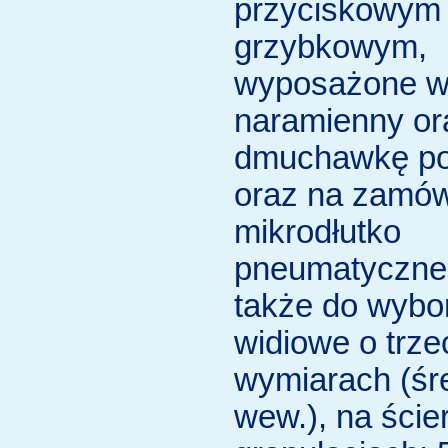
przyciskowym
grzybkowym,
wyposażone w
naramienny or
dmuchawkę po
oraz na zamów
mikrodłutko
pneumatyczne;
także do wybo
widiowe o trze
wymiarach (śr
wew.), na ście