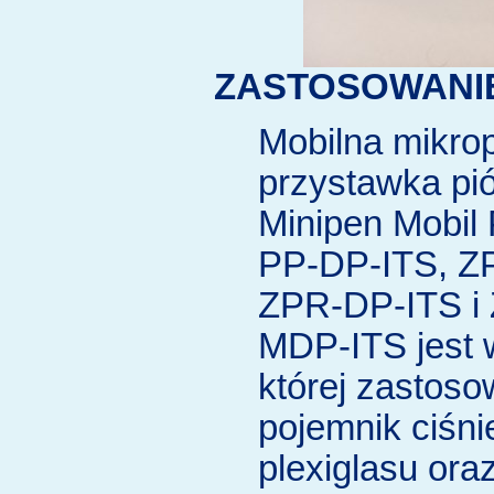
ZASTOSOWANI
Mobilna mikrop
przystawka pi
Minipen Mobil
PP-DP-ITS, Z
ZPR-DP-ITS i
MDP-ITS jest 
której zastos
pojemnik ciśni
plexiglasu oraz