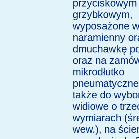
przyciskowym
grzybkowym,
wyposażone w
naramienny or
dmuchawkę po
oraz na zamów
mikrodłutko
pneumatyczne;
także do wybo
widiowe o trze
wymiarach (śr
wew.), na ście