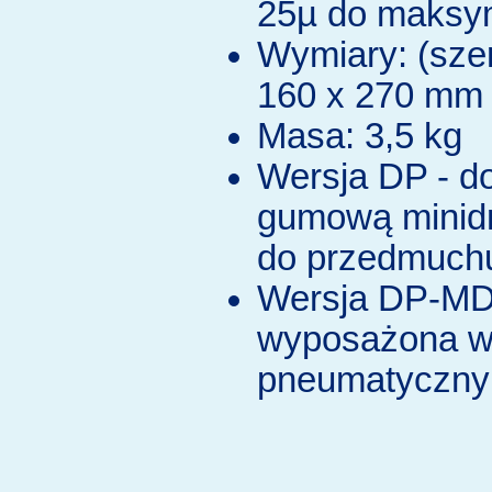
25µ do maksy
Wymiary: (szer.
160 x 270 mm
Masa: 3,5 kg
Wersja DP - 
gumową minid
do przedmuch
Wersja DP-MD
wyposażona w 
pneumatyczny