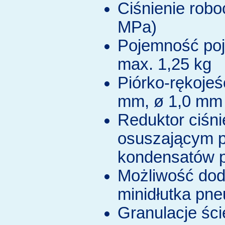
Ciśnienie robo
MPa)
Pojemność poj
max. 1,25 kg
Piórko-rękojeś
mm, ø 1,0 mm 
Reduktor ciśnie
osuszającym p
kondensatów 
Możliwość dod
minidłutka pn
Granulacje ści