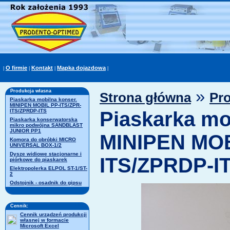
O firmie
Kontakt
Mapka dojazdowa
|
|
|
|
»
Produkcja własna
Strona główna
Pr
Piaskarka mobilna konser.
MINIPEN MOBIL PP-ITS/ZPR-
ITS/ZPRDP-ITS
Piaskarka mo
Piaskarka konserwatorska
mikro podwójna SANDBLAST
JUNIOR PP1
MINIPEN MOB
Komora do obróbki MICRO
UNIVERSAL BOX-1/2
Dysze widiowe stacjonarne i
ITS/ZPRDP-I
piórkowe do piaskarek
Elektropolerka ELPOL ST-1/ST-
2
Odstojnik - osadnik do gipsu
Cennik:
Cennik urządzeń produkcji
własnej w formacie
Microsoft Excel