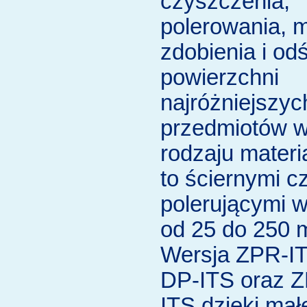
czyszczenia,
polerowania, m
zdobienia i od
powierzchni
najróżniejszyc
przedmiotów w
rodzaju materi
to ściernymi c
polerującymi w
od 25 do 250 
Wersja ZPR-I
DP-ITS oraz 
ITS dzięki mał