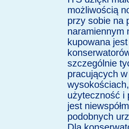
możliwością no
przy sobie na
naramiennym n
kupowana jest
konserwatoró
szczególnie ty
pracujących w 
wysokościach, 
użyteczność i
jest niewspółm
podobnych urz
Dla konserwat