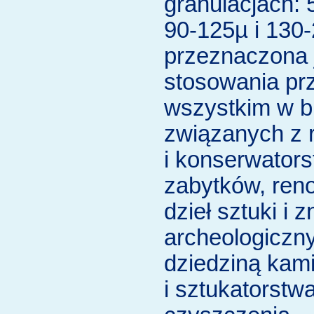
granulacjach: 
90-125µ i 130
przeznaczona 
stosowania pr
wszystkim w b
związanych z 
i konserwator
zabytków, ren
dzieł sztuki i 
archeologiczn
dziedziną kam
i sztukatorstw