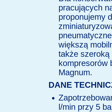
pracujących n
proponujemy 
zminiaturyzow
pneumatyczne
większą mobil
także szeroką
kompresorów b
Magnum.
DANE TECHNIC
Zapotrzebowan
l/min przy 5 b