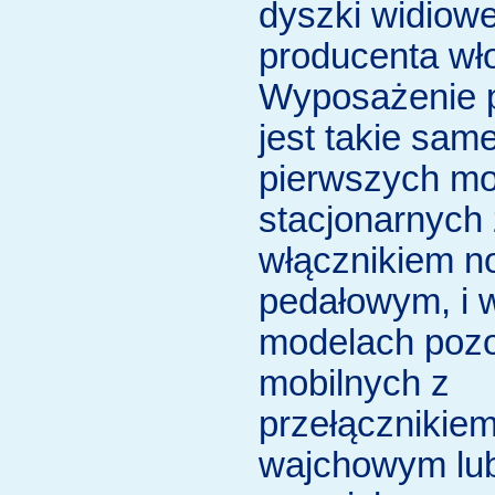
dyszki widiow
producenta wł
Wyposażenie 
jest takie sam
pierwszych m
stacjonarnych 
włącznikiem 
pedałowym, i 
modelach pozo
mobilnych z
przełącznikie
wajchowym lu